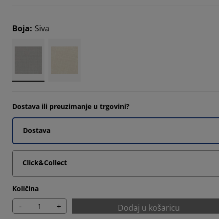
647%
Boja
:
Siva
4117%
Dostava ili preuzimanje u trgovini?
Dostava
Click&Collect
Količina
-
+
Dodaj u košaricu