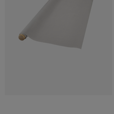
0%
5.88235294117
0%
64.7058823529