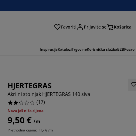
Favoriti
Prijavite se
Košarica
traga
Inspiracija
Katalozi
Trgovine
Korisnička služba
B2B
Posao
HJERTEGRAS
Akrilni stolnjak HJERTEGRAS 140 siva
(
17
)
Nova još niža cijena
9,50 €
/m
2355%
Prethodna cijena: 11,- € /m