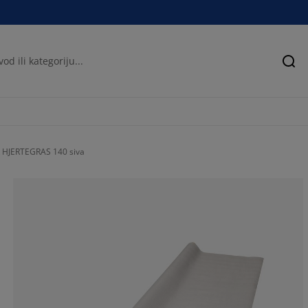
Pre
ak HJERTEGRAS 140 siva
29.41176470588