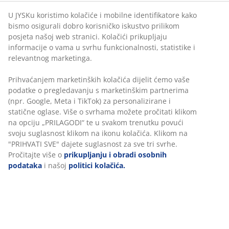
U JYSKu koristimo kolačiće i mobilne identifikatore kako
bismo osigurali dobro korisničko iskustvo prilikom
posjeta našoj web stranici. Kolačići prikupljaju
BROJ ARTIKLA: 4912951
informacije o vama u svrhu funkcionalnosti, statistike i
relevantnog marketinga.
Prihvaćanjem marketinških kolačića dijelit ćemo vaše
Podaci o proizvodu
podatke o pregledavanju s marketinškim partnerima
(npr. Google, Meta i TikTok) za personalizirane i
statične oglase. Više o svrhama možete pročitati klikom
na opciju „PRILAGODI“ te u svakom trenutku povući
Komentari
svoju suglasnost klikom na ikonu kolačića. Klikom na
(
3
)
"PRIHVATI SVE" dajete suglasnost za sve tri svrhe.
Pročitajte više o
prikupljanju i obradi osobnih
podataka
i našoj
politici kolačića.
Dostava