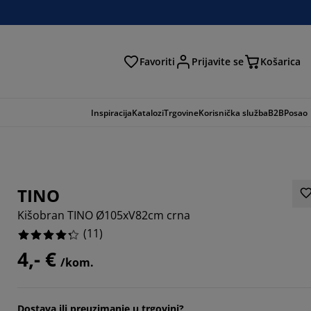
Favoriti
Prijavite se
Košarica
traga
Inspiracija
Katalozi
Trgovine
Korisnička služba
B2B
Posao
TINO
Kišobran TINO Ø105xV82cm crna
(
11
)
4,- €
/kom.
7273%
Dostava ili preuzimanje u trgovini?