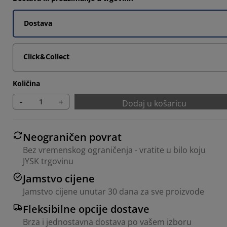
9092%
Dostava
9092%
Click&Collect
9092%
Količina
-
+
Dodaj u košaricu
Neograničen povrat
Bez vremenskog ograničenja - vratite u bilo koju
JYSK trgovinu
Jamstvo cijene
Jamstvo cijene unutar 30 dana za sve proizvode
Fleksibilne opcije dostave
Brza i jednostavna dostava po vašem izboru