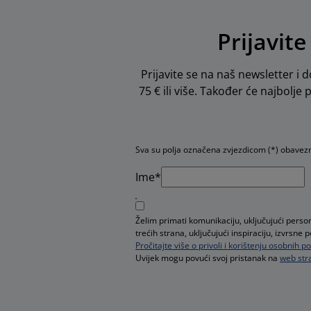
Prijavite
Prijavite se na naš newsletter i d
75 € ili više. Također će najbolje
Sva su polja označena zvjezdicom (*) obavez
Ime*
Želim primati komunikaciju, uključujući pers
trećih strana, uključujući inspiraciju, izvrsn
Pročitajte više o privoli i korištenju osobnih 
Uvijek mogu povući svoj pristanak na
web stra