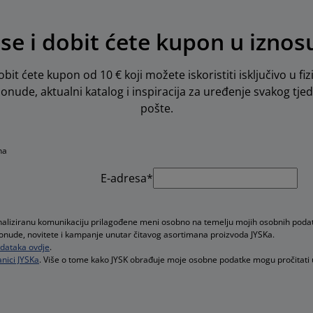
 se i dobit ćete kupon u iznos
obit ćete kupon od 10 € koji možete iskoristiti isključivo u fiz
 ponude, aktualni katalog i inspiracija za uređenje svakog tje
pošte.
na
E-adresa*
onaliziranu komunikaciju prilagođene meni osobno na temelju mojih osobnih poda
e ponude, novitete i kampanje unutar čitavog asortimana proizvoda JYSKa.
podataka ovdje
.
nici JYSKa
. Više o tome kako JYSK obrađuje moje osobne podatke mogu pročitati