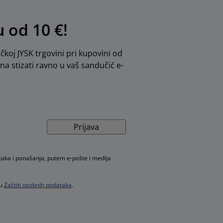
u od 10 €!
ičkoj JYSK trgovini pri kupovini od
dna stizati ravno u vaš sandučić e-
Prijava
taka i ponašanja, putem e-pošte i medija
 u
Zaštiti osobnih podataka
.