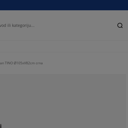
Pre
ran TINO Ø105xV82cm crna
72.7272727272