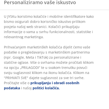
Personaliziramo vaše iskustvo
U JYSKu koristimo kolačiće i mobilne identifikatore kako
Dozator tekućeg sapuna velikog kapaciteta od 700 ml,
bismo osigurali dobro korisničko iskustvo prilikom
prikladan za deterdžent za posuđe ili tekući sapun za
posjeta našoj web stranici. Kolačići prikupljaju
ruke u kuhinji i kupaonici. Ovaj artikl prodaje se
informacije o vama u svrhu funkcionalnosti, statistike i
pojedinačno i dolazi u raznim bojama. Š6xD9xV22 cm
relevantnog marketinga.
Prihvaćanjem marketinških kolačića dijelit ćemo vaše
BROJ ARTIKLA: 4912872
podatke o pregledavanju s marketinškim partnerima
(npr. Google, Meta i TikTok) za personalizirane i
statične oglase. Više o svrhama možete pročitati klikom
na opciju „PRILAGODI“ te u svakom trenutku povući
Podaci o proizvodu
svoju suglasnost klikom na ikonu kolačića. Klikom na
"PRIHVATI SVE" dajete suglasnost za sve tri svrhe.
Pročitajte više o
prikupljanju i obradi osobnih
podataka
i našoj
politici kolačića.
Komentari
(
0
)