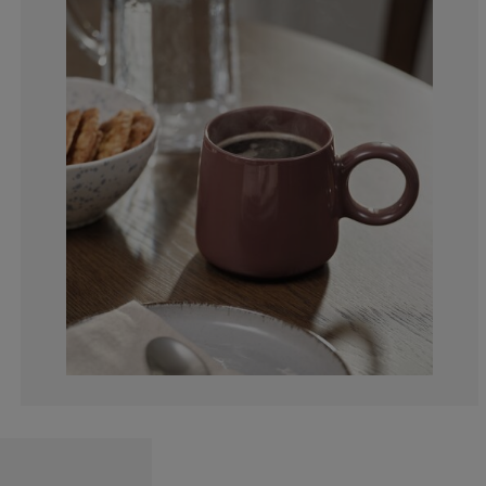
0%
25%
0%
25%