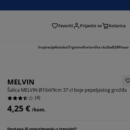
Favoriti
Prijavite se
Košarica
traga
Inspiracija
Katalozi
Trgovine
Korisnička služba
B2B
Posao
MELVIN
Šalica MELVIN Ø10xV9cm 37 cl boje pepeljastog grožđa
(
4
)
4,25 €
/kom.
Dostava ili preuzimanje u trgovini?