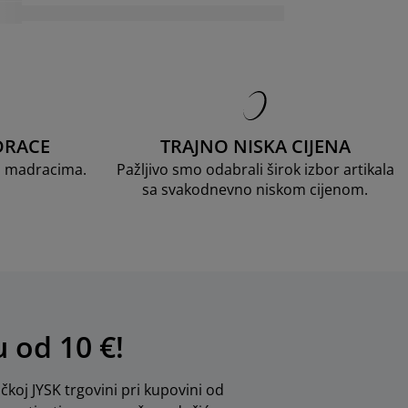
DRACE
TRAJNO NISKA CIJENA
D madracima.
Pažljivo smo odabrali širok izbor artikala
sa svakodnevno niskom cijenom.
u od 10 €!
ičkoj JYSK trgovini pri kupovini od