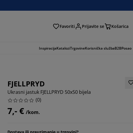
Favoriti
Prijavite se
Košarica
traga
Inspiracija
Katalozi
Trgovine
Korisnička služba
B2B
Posao
FJELLPRYD
Ukrasni jastuk FJELLPRYD 50x50 bijela
(
0
)
7,- €
/kom.
Dostava ili preuzimanje u trgovini?