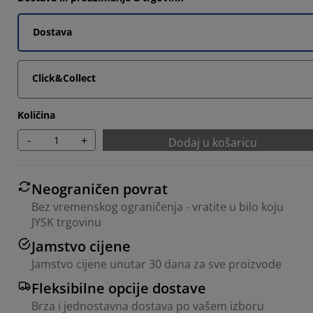
9033%
2903%
Dostava
4515%
Click&Collect
1936%
Količina
-
+
Dodaj u košaricu
Neograničen povrat
Bez vremenskog ograničenja - vratite u bilo koju
JYSK trgovinu
Jamstvo cijene
Jamstvo cijene unutar 30 dana za sve proizvode
Fleksibilne opcije dostave
Brza i jednostavna dostava po vašem izboru