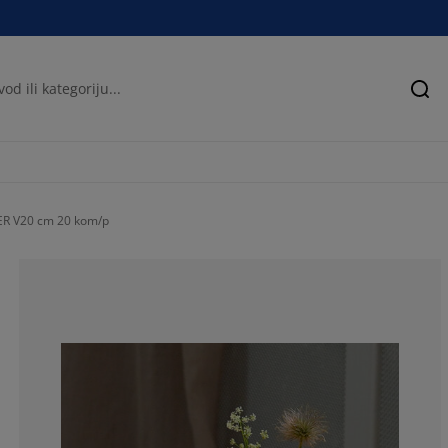
Pre
ER V20 cm 20 kom/p
77.4193548387