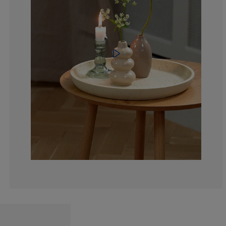
7.25806451612
3.22580645161
1.612903225806
10.48387096774