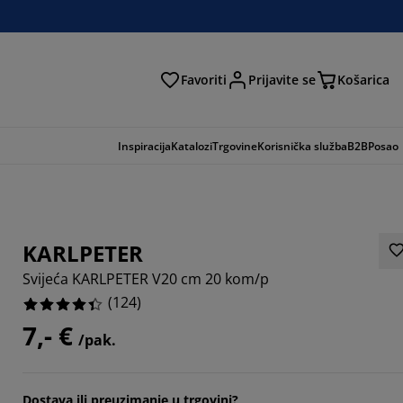
Favoriti
Prijavite se
Košarica
traga
Inspiracija
Katalozi
Trgovine
Korisnička služba
B2B
Posao
KARLPETER
Svijeća KARLPETER V20 cm 20 kom/p
(
124
)
7,- €
/pak.
0968%
Dostava ili preuzimanje u trgovini?