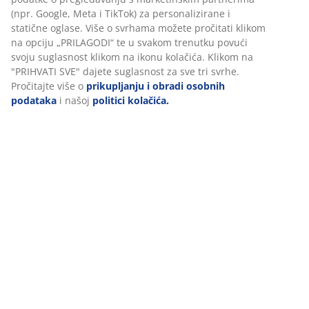
Personaliziramo vaše iskustvo
Podaci o proizvodu
U JYSKu koristimo kolačiće i mobilne identifikatore kako bismo
osigurali dobro korisničko iskustvo prilikom posjeta našoj web
Komentari
stranici. Kolačići prikupljaju informacije o vama u svrhu
(
76
)
funkcionalnosti, statistike i relevantnog marketinga.
Prihvaćanjem marketinških kolačića dijelit ćemo vaše podatke o
pregledavanju s marketinškim partnerima (npr. Google, Meta i
Dostava
TikTok) za personalizirane i statične oglase. Više o svrhama mož
pročitati klikom na opciju „PRILAGODI“ te u svakom trenutku pov
svoju suglasnost klikom na ikonu kolačića. Klikom na "PRIHVATI
SVE" dajete suglasnost za sve tri svrhe. Pročitajte više o
prikupljanju i obradi osobnih podataka
i našoj
politici kolačića