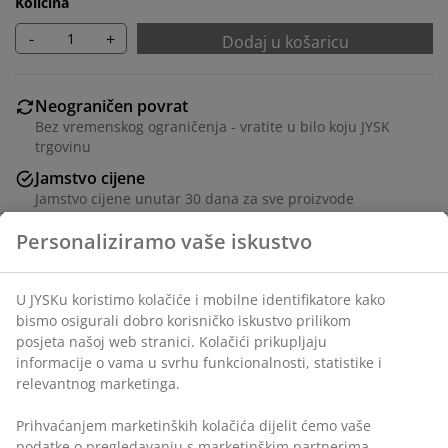
Količina
-
+
Dodaj u košaricu
Neograničen povrat
Bez vremenskog ograničenja - vratite u bilo koju JYSK
trgovinu
Jamstvo cijene
Jamstvo cijene unutar 30 dana za sve proizvode
Fleksibilne opcije dostave
Brza i jednostavna dostava po vašem izboru
Crni okvir za slike 40x50 cm od medijapana s prednjom
stranom od lagane plastike. Sa paspartuom koji štiti
vaše ujmetničko djelo i pruža elegantan, završen izgled.
Odgovara za postere i slike veličine A3.
BROJ ARTIKLA: 4912372