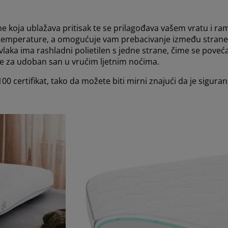
ne koja ublažava pritisak te se prilagođava vašem vratu i 
i temperature, a omogućuje vam prebacivanje između strane 
aka ima rashladni polietilen s jedne strane, čime se poveć
se za udoban san u vrućim ljetnim noćima.
certifikat, tako da možete biti mirni znajući da je siguran 