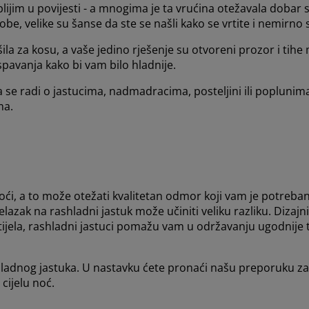
plijim u povijesti - a mnogima je ta vrućina otežavala doba
obe, velike su šanse da ste se našli kako se vrtite i nemirno
ušila za kosu, a vaše jedino rješenje su otvoreni prozor i tihe 
pavanja kako bi vam bilo hladnije.
 da se radi o jastucima, nadmadracima, posteljini ili poplunima
ma.
noći, a to može otežati kvalitetan odmor koji vam je potreban 
k na rashladni jastuk može učiniti veliku razliku. Dizajni
 tijela, rashladni jastuci pomažu vam u održavanju ugodnij
ashladnog jastuka. U nastavku ćete pronaći našu preporuku za
cijelu noć.