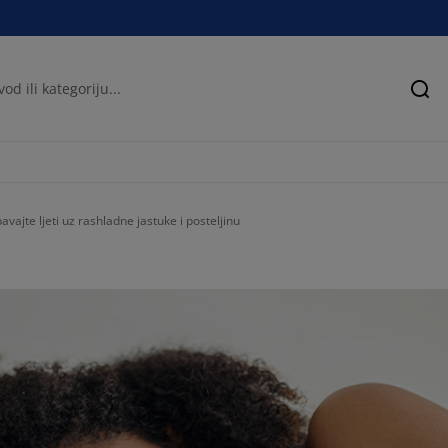
Pre
vajte ljeti uz rashladne jastuke i posteljinu