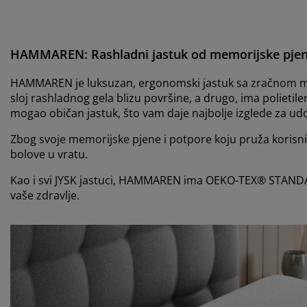
HAMMAREN: Rashladni j
astuk od memorijske pje
HAMMAREN
je luksuzan, ergonomski jastuk sa zračnom m
sloj rashladnog gela blizu površine, a drugo, ima polietil
mogao običan jastuk, što vam daje najbolje izglede za ud
Zbog svoje memorijske pjene i potpore koju pruža korisnik
bolove u vratu.
Kao i svi JYSK jastuci, HAMMAREN ima OEKO-TEX® STANDARD 1
vaše zdravlje.