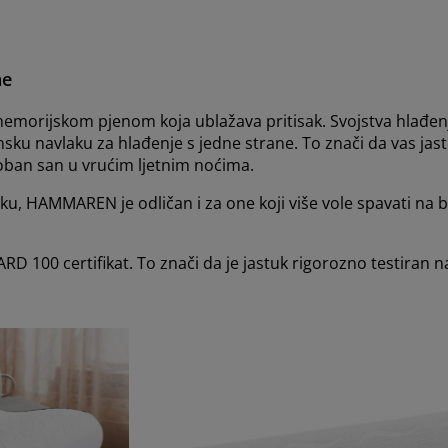
ne
emorijskom pjenom koja ublažava pritisak. Svojstva hlađenj
ensku navlaku za hlađenje s jedne strane. To znači da vas jas
oban san u vrućim ljetnim noćima.
u, HAMMAREN je odličan i za one koji više vole spavati na bo
00 certifikat. To znači da je jastuk rigorozno testiran na š