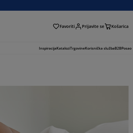
Favoriti
Prijavite se
Košarica
traga
Inspiracija
Katalozi
Trgovine
Korisnička služba
B2B
Posao