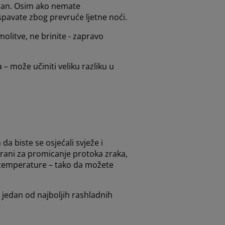
r san. Osim ako nemate
 spavate zbog prevruće ljetne noći.
molitve, ne brinite - zapravo
 – može učiniti veliku razliku u
da biste se osjećali svježe i
rani za promicanje protoka zraka,
e temperature – tako da možete
 jedan od najboljih rashladnih