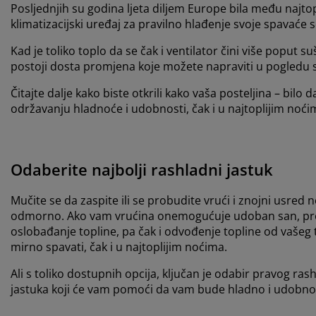
Posljednjih su godina ljeta diljem Europe bila među najto
klimatizacijski uređaj za pravilno hlađenje svoje spavaće s
Kad je toliko toplo da se čak i ventilator čini više poput s
postoji dosta promjena koje možete napraviti u pogledu s
Čitajte dalje kako biste otkrili kako vaša posteljina – bilo
održavanju hladnoće i udobnosti, čak i u najtoplijim noći
Odaberite najbolji rashladni jastuk
Mučite se da zaspite ili se probudite vrući i znojni usred 
odmorno. Ako vam vrućina onemogućuje udoban san, prelaza
oslobađanje topline, pa čak i odvođenje topline od vašeg
mirno spavati, čak i u najtoplijim noćima.
Ali s toliko dostupnih opcija, ključan je odabir pravog r
jastuka koji će vam pomoći da vam bude hladno i udobno 