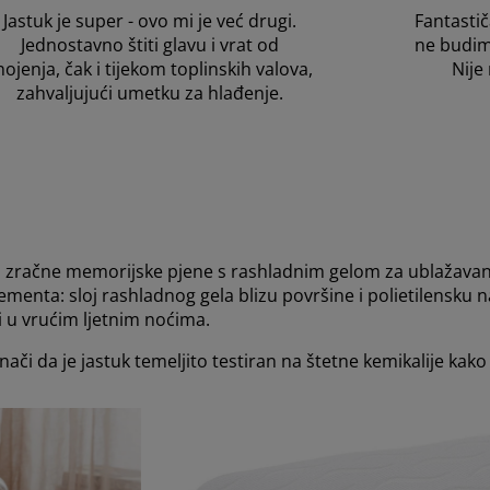
Jastuk je super - ovo mi je već drugi.
Fantastič
Jednostavno štiti glavu i vrat od
ne budim
nojenja, čak i tijekom toplinskih valova,
Nije
zahvaljujući umetku za hlađenje.
a zračne memorijske pjene s rashladnim gelom za ublažavanje
menta: sloj rashladnog gela blizu površine i polietilensku n
u vrućim ljetnim noćima.
da je jastuk temeljito testiran na štetne kemikalije kako bi