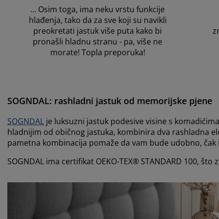
...
Osim toga, ima neku vrstu funkcije
hlađenja, tako da za sve koji su navikli
preokretati jastuk više puta kako bi
z
pronašli hladnu stranu - pa, više ne
morate! Topla preporuka!
SOGNDAL: rashladni j
astuk od memorijske pjene
SOGNDAL
je luksuzni jastuk podesive visine s komadićim
hladnijim od običnog jastuka, kombinira dva rashladna ele
pametna kombinacija pomaže da vam bude udobno, čak i 
SOGNDAL ima certifikat OEKO-TEX® STANDARD 100, što znači 