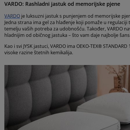
VARDO: Rashladni j
astuk od memorijske pjene
VARDO
je luksuzni jastuk s punjenjem od memorijske pje
Jedna strana ima gel za hlađenje koji pomaže u regulacij
temelju vaših potreba za udobnošću. Također, VARDO navl
hladnijim od običnog jastuka – što vam daje najbolje šan
Kao i svi JYSK jastuci, VARDO ima OEKO-TEX® STANDARD 100 
visoke razine štetnih kemikalija.