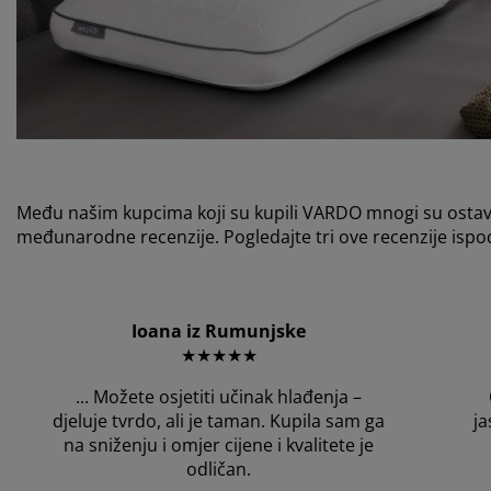
Među našim kupcima koji su kupili VARDO mnogi su ostavili
međunarodne recenzije. Pogledajte tri ove recenzije ispo
Ioana iz Rumunjske
★★★★★
... M
ožete osjetiti učinak hlađenja –
djeluje tvrdo, ali je taman. Kupila sam ga
ja
na sniženju i omjer cijene i kvalitete je
odličan.