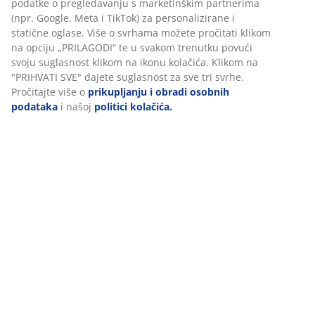
Upute za sastavljanje
Podaci o proizvodu
Komentari
Personaliziramo vaše iskustvo
(
242
)
U JYSKu koristimo kolačiće i mobilne identifikatore kako bismo os
Dostava
dobro korisničko iskustvo prilikom posjeta našoj web stranici. Ko
prikupljaju informacije o vama u svrhu funkcionalnosti, statistike
relevantnog marketinga.
Prihvaćanjem marketinških kolačića dijelit ćemo vaše podatke o
pregledavanju s marketinškim partnerima (npr. Google, Meta i T
personalizirane i statične oglase. Više o svrhama možete pročita
na opciju „PRILAGODI“ te u svakom trenutku povući svoju suglas