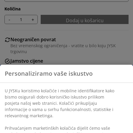
Količina
-
+
Dodaj u košaricu
Neograničen povrat
Bez vremenskog ograničenja - vratite u bilo koju JYSK
trgovinu
Jamstvo cijene
Jamstvo cijene unutar 30 dana za sve proizvode
Fleksibilne opcije dostave
Brza i jednostavna dostava po vašem izboru
Baršun i masivno drvo. S prostorom za pohranu.
Š95xV45xDub37 cm
BROJ ARTIKLA: 3690454