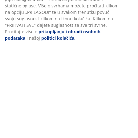
U JYSKu koristimo kolačiće i mobilne identifikatore kako bismo
osigurali dobro korisničko iskustvo prilikom posjeta našoj web
Komentari
stranici. Kolačići prikupljaju informacije o vama u svrhu
(
32
)
funkcionalnosti, statistike i relevantnog marketinga.
Prihvaćanjem marketinških kolačića dijelit ćemo vaše podatke o
pregledavanju s marketinškim partnerima (npr. Google, Meta i
Dostava
TikTok) za personalizirane i statične oglase. Više o svrhama
možete pročitati klikom na opciju „PRILAGODI“ te u svakom
trenutku povući svoju suglasnost klikom na ikonu kolačića.
Klikom na "PRIHVATI SVE" dajete suglasnost za sve tri svrhe.
Pročitajte više o
prikupljanju i obradi osobnih podataka
i našoj
politici kolačića.