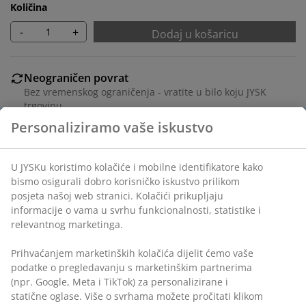
Količina
-
+
Dodaj u košaricu
Neograničen povrat
Bez vremenskog ograničenja - vratite u bilo koju JYSK
trgovinu
Jamstvo cijene
Jamstvo cijene unutar 30 dana za sve proizvode
Fleksibilne opcije dostave
Brza i jednostavna dostava po vašem izboru
Ukrasni furnir i kaljeno staklo. Ladica koja se može
izvući do kraja. Š100xV186xDub44 cm
BROJ ARTIKLA: 3670261
Upute za sastavljanje