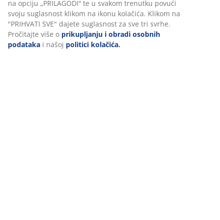
Podaci o proizvodu
Komentari
(
129
)
Dostava