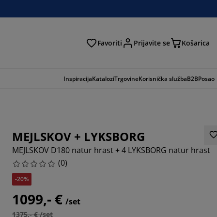
Favoriti
Prijavite se
Košarica
traga
Inspiracija
Katalozi
Trgovine
Korisnička služba
B2B
Posao
MEJLSKOV + LYKSBORG
MEJLSKOV D180 natur hrast + 4 LYKSBORG natur hrast
(
0
)
-20%
1099,- €
/set
1375,- € /set