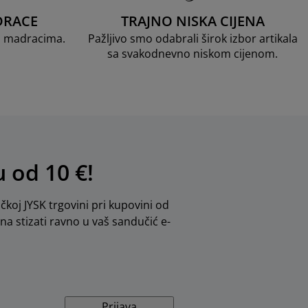
DRACE
TRAJNO NISKA CIJENA
D madracima.
Pažljivo smo odabrali širok izbor artikala
sa svakodnevno niskom cijenom.
u od 10 €!
ičkoj JYSK trgovini pri kupovini od
dna stizati ravno u vaš sandučić e-
Prijava