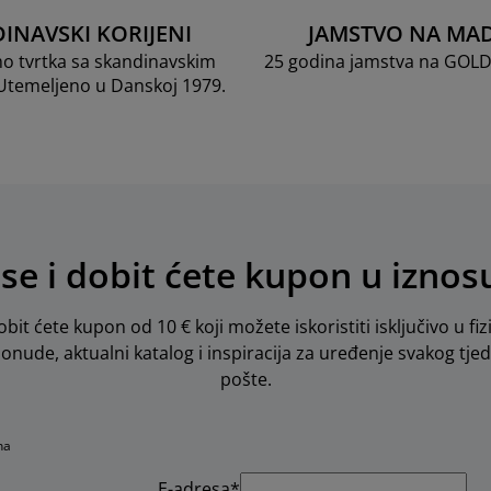
INAVSKI KORIJENI
JAMSTVO NA MA
mo tvrtka sa skandinavskim
25 godina jamstva na GOL
 Utemeljeno u Danskoj 1979.
 se i dobit ćete kupon u iznos
obit ćete kupon od 10 € koji možete iskoristiti isključivo u fiz
 ponude, aktualni katalog i inspiracija za uređenje svakog tje
pošte.
na
E-adresa*