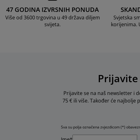
47 GODINA IZVRSNIH PONUDA
SKAND
Više od 3600 trgovina u 49 država diljem
Svjetska s
svijeta.
korijenima.
Prijavite
Prijavite se na naš newsletter i d
75 € ili više. Također će najbolje
Sva su polja označena zvjezdicom (*) obavez
Ime*