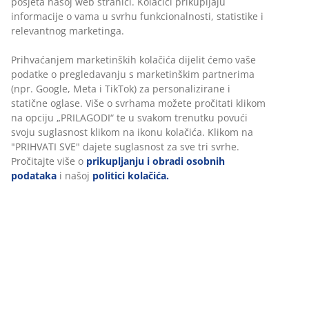
posjeta našoj web stranici. Kolačići prikupljaju
informacije o vama u svrhu funkcionalnosti, statistike i
relevantnog marketinga.
Prihvaćanjem marketinških kolačića dijelit ćemo vaše
podatke o pregledavanju s marketinškim partnerima
(npr. Google, Meta i TikTok) za personalizirane i
statične oglase. Više o svrhama možete pročitati klikom
na opciju „PRILAGODI“ te u svakom trenutku povući
svoju suglasnost klikom na ikonu kolačića. Klikom na
"PRIHVATI SVE" dajete suglasnost za sve tri svrhe.
Pročitajte više o
prikupljanju i obradi osobnih
podataka
i našoj
politici kolačića.