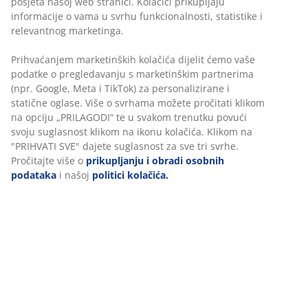
posjeta našoj web stranici. Kolačići prikupljaju
informacije o vama u svrhu funkcionalnosti, statistike i
relevantnog marketinga.
Prihvaćanjem marketinških kolačića dijelit ćemo vaše
podatke o pregledavanju s marketinškim partnerima
(npr. Google, Meta i TikTok) za personalizirane i
statične oglase. Više o svrhama možete pročitati klikom
na opciju „PRILAGODI“ te u svakom trenutku povući
svoju suglasnost klikom na ikonu kolačića. Klikom na
"PRIHVATI SVE" dajete suglasnost za sve tri svrhe.
Pročitajte više o
prikupljanju i obradi osobnih
podataka
i našoj
politici kolačića.