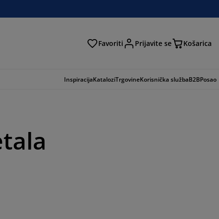
Favoriti
Prijavite se
Košarica
traga
Inspiracija
Katalozi
Trgovine
Korisnička služba
B2B
Posao
etala