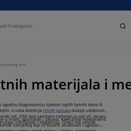
Pre
 od umjetnog drva
tnih materijala i m
u ugodnu blagovaonicu tijekom toplih ljetnih dana ili
žiti, a naša kolekcija
vrtnih jastuka
dodaje udobnost i
vaonski set, JYSK ima savršeno rješenje za vaš vrt, terasu
je u hrani, opuštanje i zabavu. Kako biste maksimalno
ružaju izdržljivost i eleganciju, čineći vaš vanjski
aonski namještaj koji će stvoriti atraktivan i ugodan
mpletne setove vrtnih stolova i stolica, pogledajte