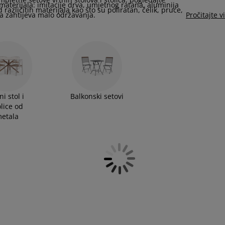
aterijala: imitacije drva, umjetnog ratana, aluminija
 različitih materijala kao što su poliratan, čelik, pruće,
ala zahtijeva malo održavanja.
Pročitajte v
ni stol i
Balkonski setovi
olice od
etala