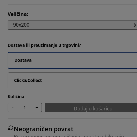
6888%
199%
Veličina
:
90x200
295%
1864%
Dostava ili preuzimanje u trgovini?
Dostava
Click&Collect
Količina
-
+
Dodaj u košaricu
Neograničen povrat
Bez vremenskog ograničenja - vratite u bilo koju