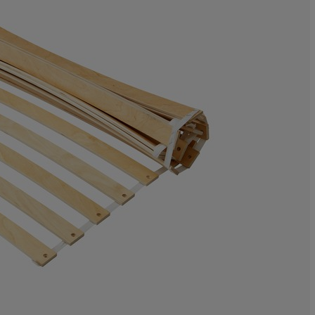
12.03319502074
8.29875518672
5.394190871369
32.78008298755