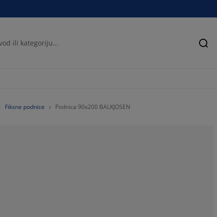
Pre
Fiksne podnice
Podnica 90x200 BALKJOSEN
41.49377593360