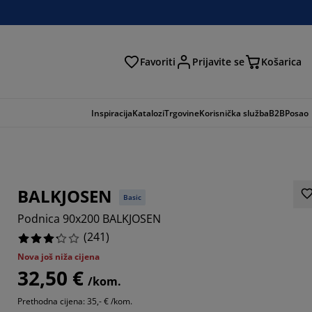
Favoriti
Prijavite se
Košarica
traga
Inspiracija
Katalozi
Trgovine
Korisnička služba
B2B
Posao
BALKJOSEN
Basic
Podnica 90x200 BALKJOSEN
(
241
)
Nova još niža cijena
32,50 €
/kom.
996%
Prethodna cijena: 35,- € /kom.