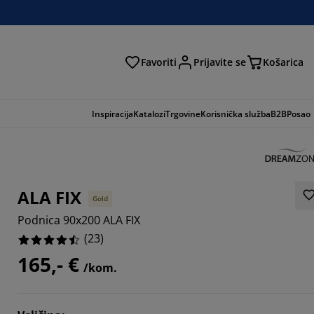
Favoriti
Prijavite se
Košarica
traga
Inspiracija
Katalozi
Trgovine
Korisnička služba
B2B
Posao
ALA FIX
Gold
Podnica 90x200 ALA FIX
(
23
)
165,- €
/kom.
739%