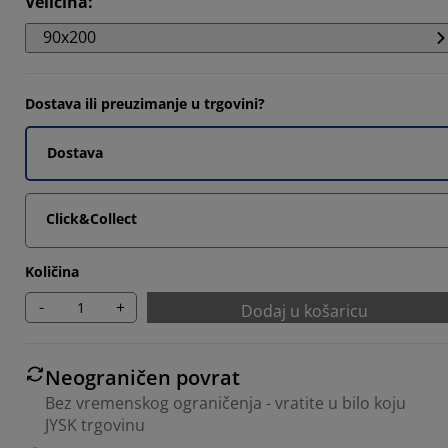
Veličina
:
5215%
90x200
5215%
Dostava ili preuzimanje u trgovini?
3043%
Dostava
Click&Collect
Količina
-
+
Dodaj u košaricu
Neograničen povrat
Bez vremenskog ograničenja - vratite u bilo koju
JYSK trgovinu