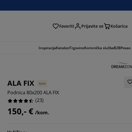
Favoriti
Prijavite se
Košarica
traga
Inspiracija
Katalozi
Trgovine
Korisnička služba
B2B
Posao
ALA FIX
Gold
Podnica 80x200 ALA FIX
(
23
)
150,- €
/kom.
739%