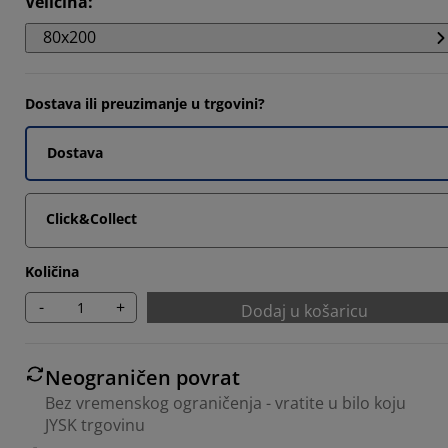
Veličina
:
5215%
80x200
5215%
Dostava ili preuzimanje u trgovini?
3043%
Dostava
Click&Collect
Količina
-
+
Dodaj u košaricu
Neograničen povrat
Bez vremenskog ograničenja - vratite u bilo koju
JYSK trgovinu