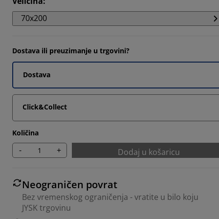
Veličina
:
9043%
70x200
1463%
118%
Dostava ili preuzimanje u trgovini?
264%
Dostava
Click&Collect
Količina
-
+
Dodaj u košaricu
Neograničen povrat
Bez vremenskog ograničenja - vratite u bilo koju
JYSK trgovinu