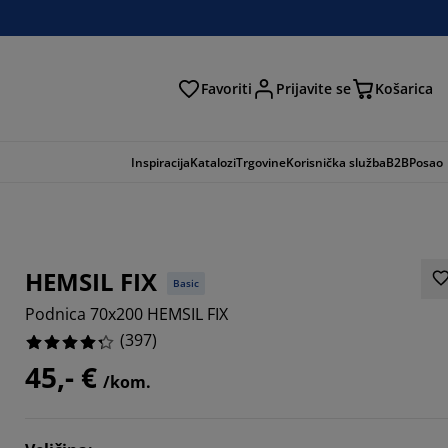
Favoriti
Prijavite se
Košarica
traga
Inspiracija
Katalozi
Trgovine
Korisnička služba
B2B
Posao
HEMSIL FIX
Basic
Podnica 70x200 HEMSIL FIX
(
397
)
45,- €
/kom.
043%