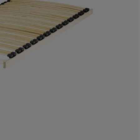
16.62468513853
3.778337531486
4.785894206549
8.564231738035