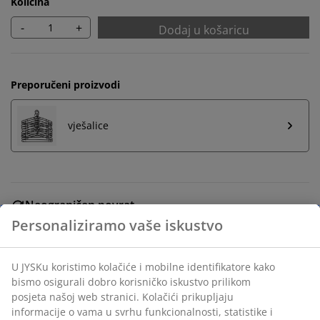
Količina
-
+
Dodaj u košaricu
Preporučeni proizvodi
vješalice
Neograničen povrat
Bez vremenskog ograničenja - vratite u bilo koju JYSK
trgovinu
Jamstvo cijene
Jamstvo cijene unutar 30 dana za sve proizvode
Fleksibilne opcije dostave
Brza i jednostavna dostava po vašem izboru