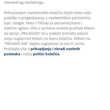
Ukrasni furnir. Unutrašnjost ormara: 1 šipka za
vješalice. Š80xV193xDub51 cm
BROJ ARTIKLA: 3682171
Upute za sastavljanje
Podaci o proizvodu
Komentari
(
307
)
Personaliziramo vaše iskustvo