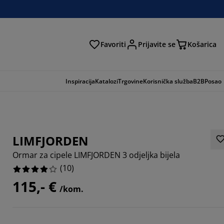
Favoriti
Prijavite se
Košarica
traga
Inspiracija
Katalozi
Trgovine
Korisnička služba
B2B
Posao
LIMFJORDEN
Ormar za cipele LIMFJORDEN 3 odjeljka bijela
(
10
)
115,- €
/kom.