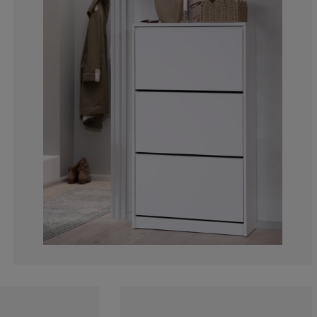
10%
20%
20%
0%