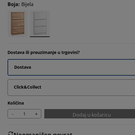
Boja
:
Bijela
Dostava ili preuzimanje u trgovini?
Dostava
Click&Collect
Količina
-
+
Dodaj u košaricu
Neograničen povrat