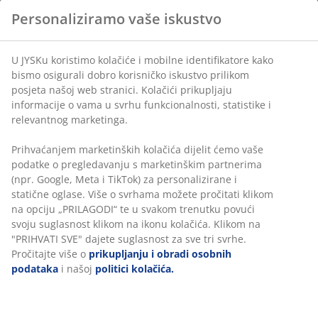
Personaliziramo vaše iskustvo
BROJ ARTIKLA: 2904800
U JYSKu koristimo kolačiće i mobilne identifikatore kako
bismo osigurali dobro korisničko iskustvo prilikom
posjeta našoj web stranici. Kolačići prikupljaju
informacije o vama u svrhu funkcionalnosti, statistike i
Podaci o proizvodu
relevantnog marketinga.
Prihvaćanjem marketinških kolačića dijelit ćemo vaše
podatke o pregledavanju s marketinškim partnerima
Komentari
(npr. Google, Meta i TikTok) za personalizirane i
statične oglase. Više o svrhama možete pročitati klikom
(
3
)
na opciju „PRILAGODI“ te u svakom trenutku povući
svoju suglasnost klikom na ikonu kolačića. Klikom na
"PRIHVATI SVE" dajete suglasnost za sve tri svrhe.
Dostava
Pročitajte više o
prikupljanju i obradi osobnih
podataka
i našoj
politici kolačića.