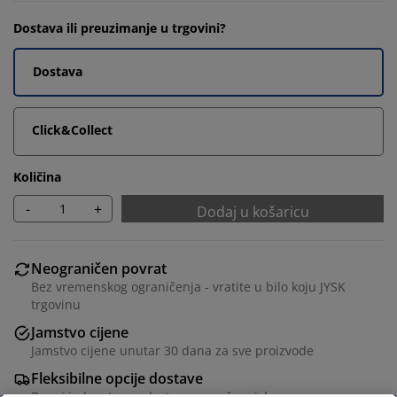
Dostava ili preuzimanje u trgovini?
Dostava
Click&Collect
Količina
-
+
Dodaj u košaricu
Neograničen povrat
Bez vremenskog ograničenja - vratite u bilo koju JYSK
trgovinu
Jamstvo cijene
Jamstvo cijene unutar 30 dana za sve proizvode
Fleksibilne opcije dostave
Brza i jednostavna dostava po vašem izboru