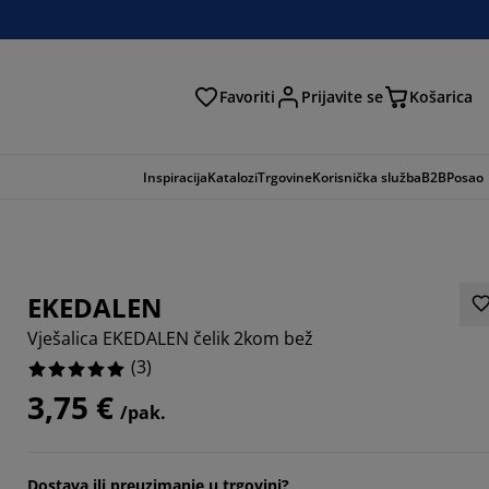
Favoriti
Prijavite se
Košarica
traga
Inspiracija
Katalozi
Trgovine
Korisnička služba
B2B
Posao
EKEDALEN
Vješalica EKEDALEN čelik 2kom bež
(
3
)
3,75 €
/pak.
Dostava ili preuzimanje u trgovini?