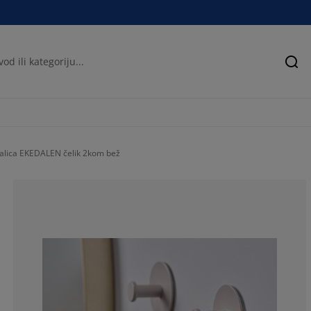
Pre
alica EKEDALEN čelik 2kom bež
100%