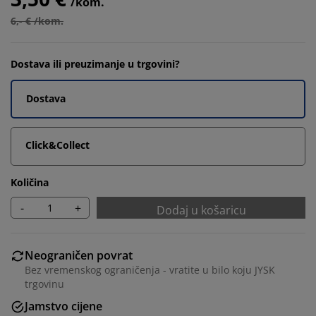
/kom.
6,- € /kom.
Dostava ili preuzimanje u trgovini?
Dostava
Click&Collect
Količina
-
+
Dodaj u košaricu
Neograničen povrat
Bez vremenskog ograničenja - vratite u bilo koju JYSK
trgovinu
Jamstvo cijene