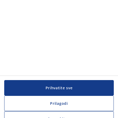
Kategorije proizvoda
Korisnička služba
Korisnička služba
JYSK
JYSK
Sjedište
Zapratite JYSK
Prihvatite sve
Prilagodi