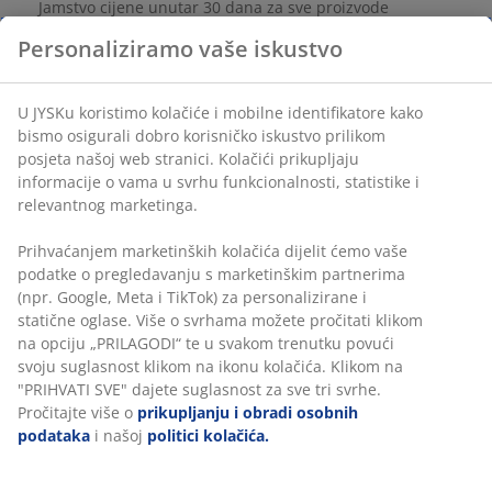
Jamstvo cijene unutar 30 dana za sve proizvode
Fleksibilne opcije dostave
Personaliziramo vaše iskustvo
Brza i jednostavna dostava po vašem izboru
U JYSKu koristimo kolačiće i mobilne identifikatore kako
bismo osigurali dobro korisničko iskustvo prilikom
BROJ ARTIKLA: 2778400
posjeta našoj web stranici. Kolačići prikupljaju
informacije o vama u svrhu funkcionalnosti, statistike i
relevantnog marketinga.
Podaci o proizvodu
Prihvaćanjem marketinških kolačića dijelit ćemo vaše
podatke o pregledavanju s marketinškim partnerima
(npr. Google, Meta i TikTok) za personalizirane i
statične oglase. Više o svrhama možete pročitati klikom
Komentari
na opciju „PRILAGODI“ te u svakom trenutku povući
svoju suglasnost klikom na ikonu kolačića. Klikom na
(
0
)
"PRIHVATI SVE" dajete suglasnost za sve tri svrhe.
Pročitajte više o
prikupljanju i obradi osobnih
podataka
i našoj
politici kolačića.
Dostava