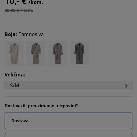
10,- €
/kom.
22,99 € /kom.
Boja
:
Tamnosiva
Veličina
:
S/M
Dostava ili preuzimanje u trgovini?
Dostava