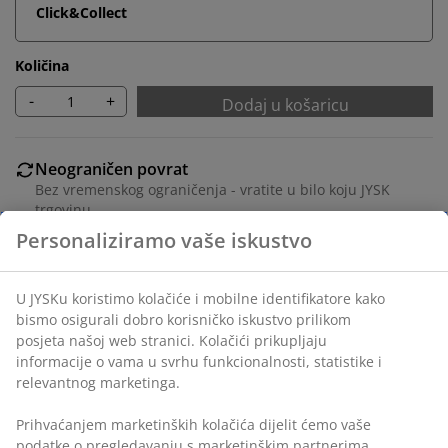
Click&Collect
Količina
-
+
Dodaj u košaricu
Neograničen povrat
Bez vremenskog ograničenja - vratite u bilo koju JYSK
trgovinu
Jamstvo cijene
Jamstvo cijene unutar 30 dana za sve proizvode
Fleksibilne opcije dostave
Brza i jednostavna dostava po vašem izboru
100% poliesterska vlakna (25% reciklirana). Veličina S/M
Personaliziramo vaše iskustvo