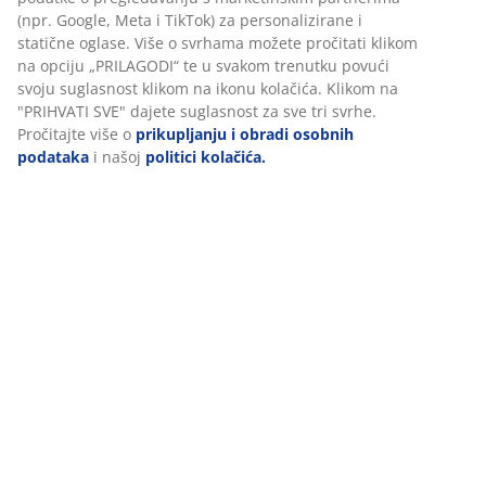
BROJ ARTIKLA: 2817006
U JYSKu koristimo kolačiće i mobilne identifikatore kako bismo
osigurali dobro korisničko iskustvo prilikom posjeta našoj web
stranici. Kolačići prikupljaju informacije o vama u svrhu
Podaci o proizvodu
funkcionalnosti, statistike i relevantnog marketinga.
Prihvaćanjem marketinških kolačića dijelit ćemo vaše podatke
o pregledavanju s marketinškim partnerima (npr. Google, Meta
Komentari
i TikTok) za personalizirane i statične oglase. Više o svrhama
možete pročitati klikom na opciju „PRILAGODI“ te u svakom
(
112
)
trenutku povući svoju suglasnost klikom na ikonu kolačića.
Klikom na "PRIHVATI SVE" dajete suglasnost za sve tri svrhe.
Pročitajte više o
prikupljanju i obradi osobnih podataka
i
Dostava
našoj
politici kolačića.