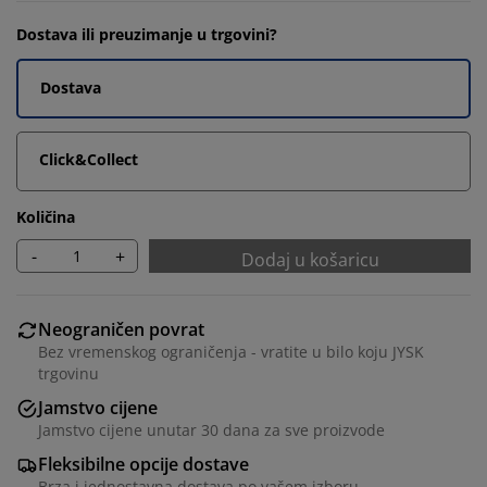
Dostava ili preuzimanje u trgovini?
Dostava
Click&Collect
Količina
-
+
Dodaj u košaricu
Neograničen povrat
Bez vremenskog ograničenja - vratite u bilo koju JYSK
trgovinu
Jamstvo cijene
Jamstvo cijene unutar 30 dana za sve proizvode
Personaliziramo vaše iskustvo
Fleksibilne opcije dostave
Brza i jednostavna dostava po vašem izboru