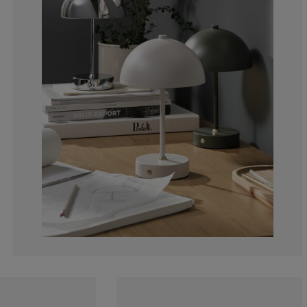
11.62790697674
11.62790697674
4.65116279069
13.95348837209