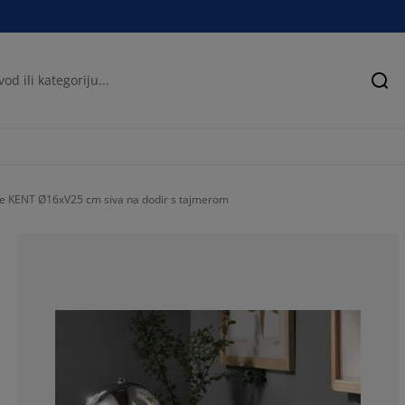
Pre
je KENT Ø16xV25 cm siva na dodir s tajmerom
58.13953488372