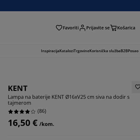
Favoriti
Prijavite se
Košarica
traga
Inspiracija
Katalozi
Trgovine
Korisnička služba
B2B
Posao
KENT
Lampa na baterije KENT Ø16xV25 cm siva na dodir s
tajmerom
(
86
)
16,50 €
/kom.
0934%