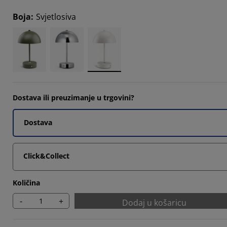
4185%
Boja
:
Svjetlosiva
4185%
7675%
3023%
Dostava ili preuzimanje u trgovini?
Dostava
Click&Collect
Količina
-
+
Dodaj u košaricu