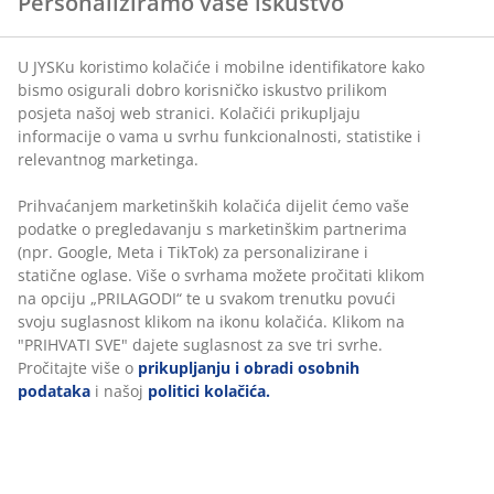
Pakiranje od 2 spužve za čišćenje u neutralnim bojama.
Svaka spužva ima jednu stranu za učinkovito ribanje i
jednu stranu za nježno brisanje. Š9xD11xV5 cm
Personaliziramo vaše iskustvo
BROJ ARTIKLA: 4916702
U JYSKu koristimo kolačiće i mobilne identifikatore kako bismo
osigurali dobro korisničko iskustvo prilikom posjeta našoj web
stranici. Kolačići prikupljaju informacije o vama u svrhu
Podaci o proizvodu
funkcionalnosti, statistike i relevantnog marketinga.
Prihvaćanjem marketinških kolačića dijelit ćemo vaše podatke
o pregledavanju s marketinškim partnerima (npr. Google, Meta
Komentari
i TikTok) za personalizirane i statične oglase. Više o svrhama
(
49
)
možete pročitati klikom na opciju „PRILAGODI“ te u svakom
trenutku povući svoju suglasnost klikom na ikonu kolačića.
Klikom na "PRIHVATI SVE" dajete suglasnost za sve tri svrhe.
Pročitajte više o
prikupljanju i obradi osobnih podataka
i