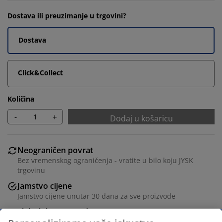
Dostava ili preuzimanje u trgovini?
Dostava
Click&Collect
Količina
-
+
Dodaj u košaricu
Neograničen povrat
Bez vremenskog ograničenja - vratite u bilo koju JYSK
trgovinu
Jamstvo cijene
Jamstvo cijene unutar 30 dana za sve proizvode
Fleksibilne opcije dostave
Brza i jednostavna dostava po vašem izboru