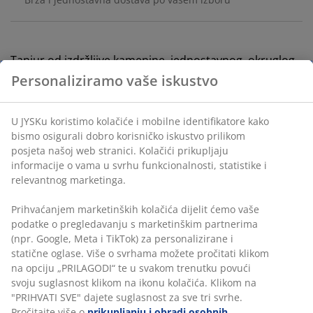
Tanjur od izdržljive kamenine, jednostavnog, okruglog
dizajna i prirodne boje. Velika veličina idealna je za
posluživanje glavnih jela, a tanjur je periv u perilici
posuđa za jednostavno čišćenje. Ø27xV2 cm
Personaliziramo vaše iskustvo
BROJ ARTIKLA: 4912899
U JYSKu koristimo kolačiće i mobilne identifikatore kako
bismo osigurali dobro korisničko iskustvo prilikom posjeta
Podaci o proizvodu
našoj web stranici. Kolačići prikupljaju informacije o vama
u svrhu funkcionalnosti, statistike i relevantnog
marketinga.
Komentari
Prihvaćanjem marketinških kolačića dijelit ćemo vaše
podatke o pregledavanju s marketinškim partnerima (npr.
(
0
)
Google, Meta i TikTok) za personalizirane i statične oglase.
Više o svrhama možete pročitati klikom na opciju