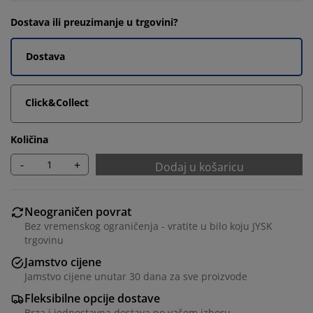
Dostava ili preuzimanje u trgovini?
Dostava
Click&Collect
Količina
-
+
Dodaj u košaricu
Neograničen povrat
Bez vremenskog ograničenja - vratite u bilo koju JYSK
trgovinu
Jamstvo cijene
Jamstvo cijene unutar 30 dana za sve proizvode
Fleksibilne opcije dostave
Brza i jednostavna dostava po vašem izboru