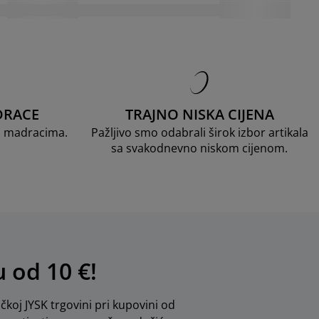
DRACE
TRAJNO NISKA CIJENA
D madracima.
Pažljivo smo odabrali širok izbor artikala
sa svakodnevno niskom cijenom.
u od 10 €!
ičkoj JYSK trgovini pri kupovini od