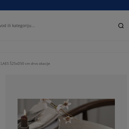
Pre
CLAES Š25xD50 cm drvo akacije