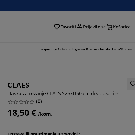
Favoriti
Prijavite se
Košarica
traga
Inspiracija
Katalozi
Trgovine
Korisnička služba
B2B
Posao
CLAES
Daska za rezanje CLAES Š25xD50 cm drvo akacije
(
0
)
18,50 €
/kom.
Dostava ili preuzimanje u trgovini?