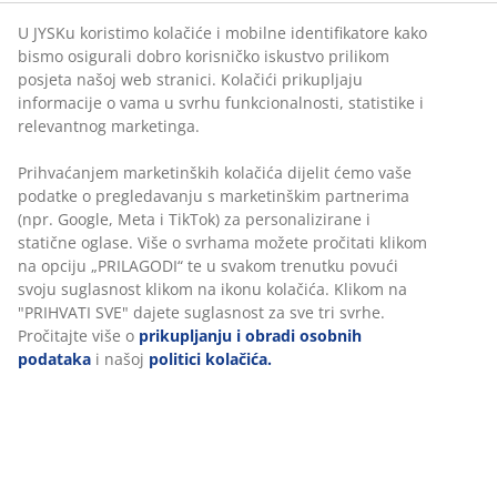
U JYSKu koristimo kolačiće i mobilne identifikatore kako
bismo osigurali dobro korisničko iskustvo prilikom
posjeta našoj web stranici. Kolačići prikupljaju
BROJ ARTIKLA: 6894861
informacije o vama u svrhu funkcionalnosti, statistike i
relevantnog marketinga.
Prihvaćanjem marketinških kolačića dijelit ćemo vaše
Podaci o proizvodu
podatke o pregledavanju s marketinškim partnerima
(npr. Google, Meta i TikTok) za personalizirane i
statične oglase. Više o svrhama možete pročitati klikom
na opciju „PRILAGODI“ te u svakom trenutku povući
Komentari
svoju suglasnost klikom na ikonu kolačića. Klikom na
(
4
)
"PRIHVATI SVE" dajete suglasnost za sve tri svrhe.
Pročitajte više o
prikupljanju i obradi osobnih
podataka
i našoj
politici kolačića.
Dostava