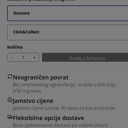
2727%
9092%
Dostava
4546%
Click&Collect
4546%
Količina
-
+
Dodaj u košaricu
Neograničen povrat
Bez vremenskog ograničenja - vratite u bilo koju
JYSK trgovinu
Jamstvo cijene
Jamstvo cijene unutar 30 dana za sve proizvode
Fleksibilne opcije dostave
Brza i jednostavna dostava po vašem izboru