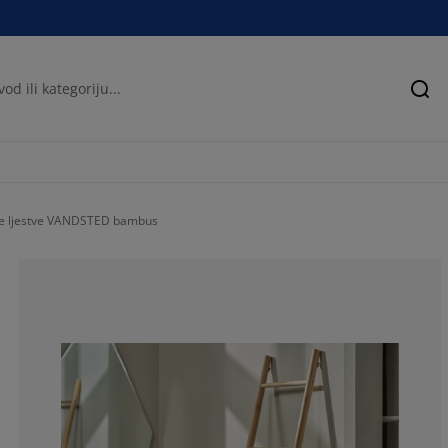
Pre
e ljestve VANDSTED bambus
54.5454545454