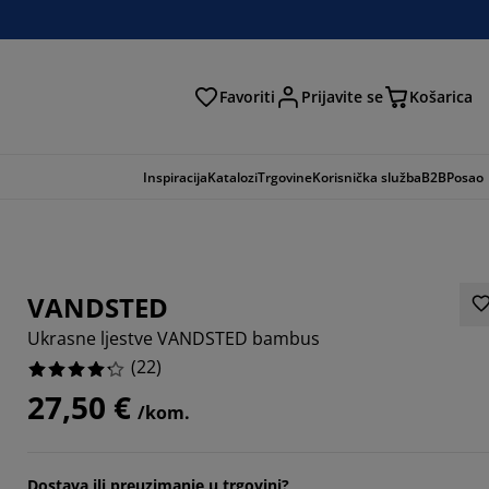
Favoriti
Prijavite se
Košarica
traga
Inspiracija
Katalozi
Trgovine
Korisnička služba
B2B
Posao
VANDSTED
Ukrasne ljestve VANDSTED bambus
(
22
)
27,50 €
/kom.
5454%
Dostava ili preuzimanje u trgovini?