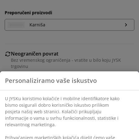
Preporučeni proizvodi
Karniša
Neograničen povrat
Bez vremenskog ograničenja - vratite u bilo koju JYSK
trgovinu
Jamstvo cijene
Jamstvo cijene unutar 30 dana za sve proizvode
Fleksibilne opcije dostave
Brza i jednostavna dostava po vašem izboru
Poliesterska vlakna. S kanalom i trakom za zavjese.
1x140x300 cm